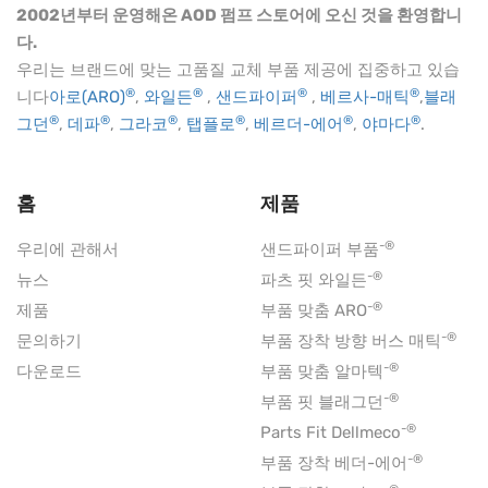
2002년부터 운영해온 AOD 펌프 스토어에 오신 것을 환영합니
다.
우리는 브랜드에 맞는 고품질 교체 부품 제공에 집중하고 있습
®
®
®
®
니다
아로(ARO)
,
와일든
,
샌드파이퍼
,
베르사-매틱
,
블래
®
®
®
®
®
®
그던
,
데파
,
그라코
,
탭플로
,
베르더-에어
,
야마다
.
홈
제품
-®
우리에 관해서
샌드파이퍼 부품
-®
뉴스
파츠 핏 와일든
-®
제품
부품 맞춤 ARO
-®
문의하기
부품 장착 방향 버스 매틱
-®
다운로드
부품 맞춤 알마텍
-®
부품 핏 블래그던
-®
Parts Fit Dellmeco
-®
부품 장착 베더-에어